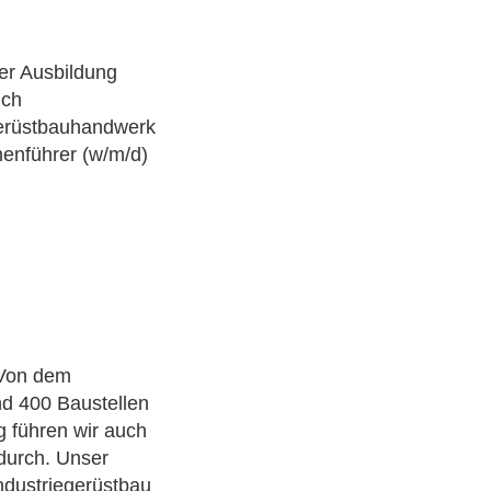
er Ausbildung
ich
Gerüstbauhandwerk
nenführer (w/m/d)
 Von dem
nd 400 Baustellen
 führen wir auch
durch. Unser
ndustriegerüstbau