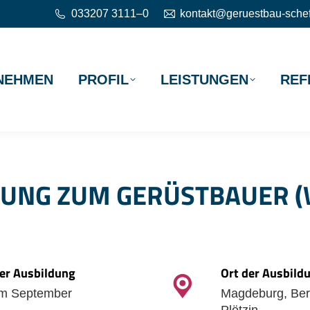
033207 3111–0
kontakt@geruestbau-schef
NEHMEN
PROFIL
LEISTUNGEN
REF
DUNG ZUM GERÜSTBAUER 
er Ausbildung
Ort der Ausbild
 im September
Magdeburg, Ber