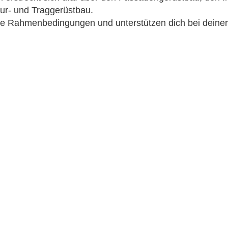
ur- und Traggerüstbau.
ste Rahmenbedingungen und unterstützen dich bei deiner
ie sich gleich heute!
er Team und erlernen Sie einen handwerklichen Beruf m