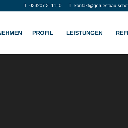
033207 3111–0
kontakt@geruestbau-schef
NEHMEN
PROFIL
LEISTUNGEN
REF