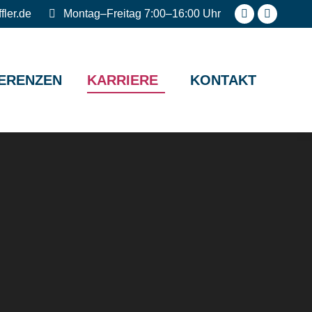
fler.de
Montag–Freitag 7:00–16:00 Uhr
Facebook
Instagr
page
page
opens
opens
ERENZEN
KARRIERE
KONTAKT
in
in
new
new
window
window