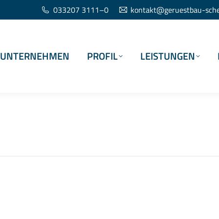
033207 3111–0
kontakt@geruestbau-schef
UNTERNEHMEN
PROFIL
LEISTUNGEN